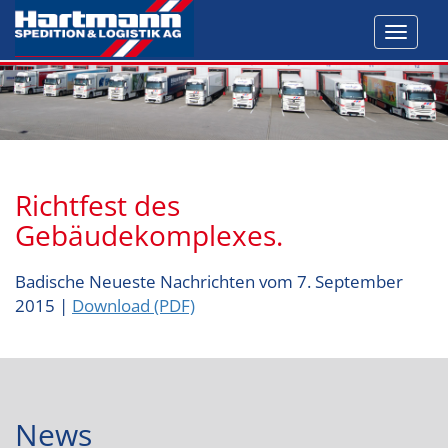
Toggl
navig
Richtfest des
Gebäudekomplexes.
Badische Neueste Nachrichten vom 7. September
2015 |
Download (PDF)
News