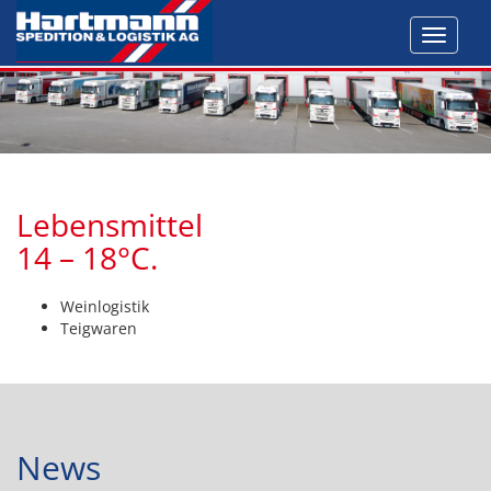
Toggl
navig
Lebensmittel
14 – 18°C.
Weinlogistik
Teigwaren
News