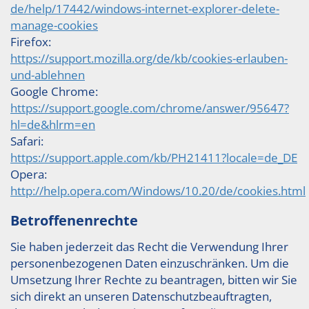
de/help/17442/windows-internet-explorer-delete-
manage-cookies
Firefox:
https://support.mozilla.org/de/kb/cookies-erlauben-
und-ablehnen
Google Chrome:
https://support.google.com/chrome/answer/95647?
hl=de&hlrm=en
Safari:
https://support.apple.com/kb/PH21411?locale=de_DE
Opera:
http://help.opera.com/Windows/10.20/de/cookies.html
Betroffenenrechte
Sie haben jederzeit das Recht die Verwendung Ihrer
personenbezogenen Daten einzuschränken. Um die
Umsetzung Ihrer Rechte zu beantragen, bitten wir Sie
sich direkt an unseren Datenschutzbeauftragten,